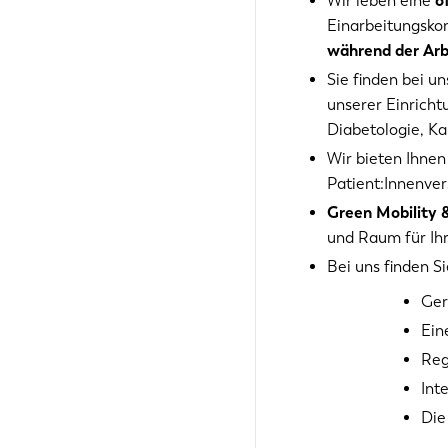
Wir leben eine
o
Einarbeitungskon
während der Arb
Sie finden bei 
unserer Einricht
Diabetologie, Ka
Wir bieten Ihnen
Patient:Innenver
Green Mobility 
und Raum für Ih
Bei uns finden Si
Ger
Ein
Reg
Int
Die