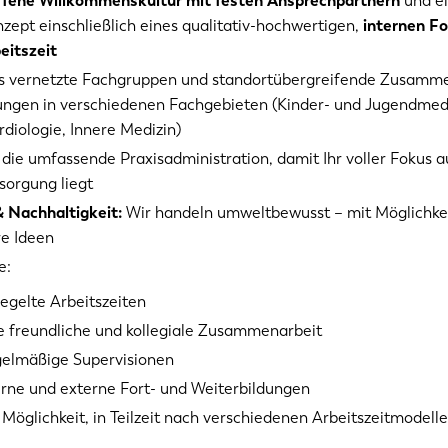
ffene Willkommenskultur mit festen Ansprechpartnern
und ei
zept einschließlich eines qualitativ-hochwertigen,
internen Fo
eitszeit
uns vernetzte Fachgruppen und standortübergreifende Zusamme
ungen in verschiedenen Fachgebieten (Kinder- und Jugendmedi
rdiologie, Innere Medizin)
 die umfassende Praxisadministration, damit Ihr voller Fokus a
sorgung liegt
& Nachhaltigkeit:
Wir handeln umweltbewusst – mit Möglichke
re Ideen
e:
egelte Arbeitszeiten
e freundliche und kollegiale Zusammenarbeit
elmäßige Supervisionen
erne und externe Fort- und Weiterbildungen
 Möglichkeit, in Teilzeit nach verschiedenen Arbeitszeitmodell