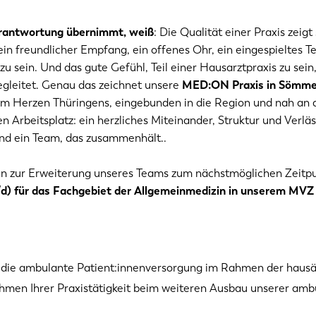
erantwortung übernimmt, weiß
: Die Qualität einer Praxis zeigt 
ein freundlicher Empfang, ein offenes Ohr, ein eingespieltes 
zu sein. Und das gute Gefühl, Teil einer Hausarztpraxis zu sein
begleitet. Genau das zeichnet unsere
MED:ON Praxis in Sömm
im Herzen Thüringens, eingebunden in die Region und nah an
n Arbeitsplatz: ein herzliches Miteinander, Struktur und Verläss
nd ein Team, das zusammenhält..
n zur Erweiterung unseres Teams zum nächstmöglichen Zeitp
/d) für das Fachgebiet der Allgemeinmedizin in unserem MVZ
die ambulante Patient:innenversorgung im Rahmen der hausä
hmen Ihrer Praxistätigkeit beim weiteren Ausbau unserer amb